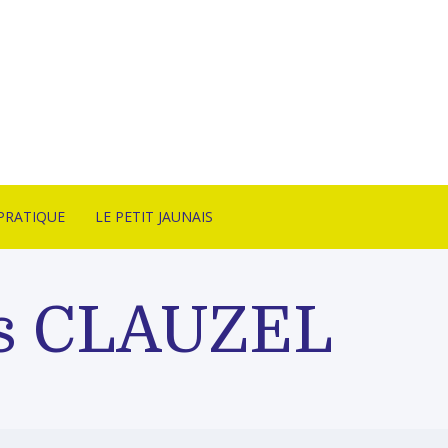
PRATIQUE
LE PETIT JAUNAIS
CT
ARTISTES ÉDITÉS
SON & CONDITIONS
NANCY SULMONT
s CLAUZEL
TE
LITHOTAKE
ITION
IRE
BONNES AFFAIRES
ITÉS
ARCHIVES