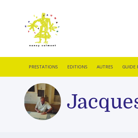
PRESTATIONS
EDITIONS
AUTRES
GUIDE 
IMPRIMERIE EN
ESTAMPES
PIÈCES UNIQUES
CONTA
LITHOGRAPHIE
LIVRES D’ARTISTES
OUTILS
LIVRAI
Jacque
FORMATION
LITHOGRAPHIQUES
DE VEN
PROFESSIONNELLE
PUBLICATION
MOBILIERS D’EXPOS
GLOSSA
ATELIERS PÉDAGOGIQUES
ACTUAL
CONCEPTION GRAPHIQUE
CONCEPTION