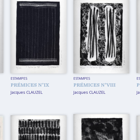
ESTAMPES
ESTAMPES
E
PRÉMICES N°IX
PRÉMICES N°VIII
P
Jacques CLAUZEL
Jacques CLAUZEL
J