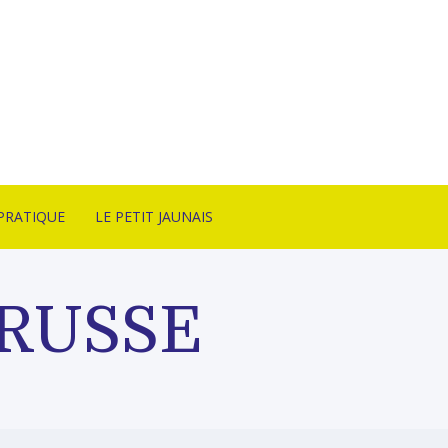
PRATIQUE
LE PETIT JAUNAIS
CT
ARTISTES ÉDITÉS
SON & CONDITIONS
NANCY SULMONT
BRUSSE
TE
LITHOTAKE
ITION
IRE
BONNES AFFAIRES
ITÉS
ARCHIVES