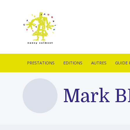
PRESTATIONS
EDITIONS
AUTRES
GUIDE 
IMPRIMERIE EN
ESTAMPES
PIÈCES UNIQUES
CONTA
LITHOGRAPHIE
LIVRES D’ARTISTES
OUTILS
LIVRAI
Mark 
FORMATION
LITHOGRAPHIQUES
DE VEN
PROFESSIONNELLE
PUBLICATION
MOBILIERS D’EXPOS
GLOSSA
ATELIERS PÉDAGOGIQUES
ACTUAL
CONCEPTION GRAPHIQUE
CONCEPTION