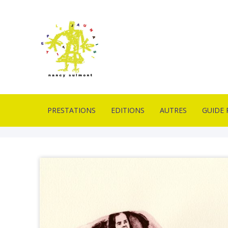
PRESTATIONS
EDITIONS
AUTRES
GUIDE 
IMPRIMERIE EN
ESTAMPES
PIÈCES UNIQUES
CONTA
LITHOGRAPHIE
LIVRES D’ARTISTES
OUTILS
LIVRAI
FORMATION
LITHOGRAPHIQUES
DE VEN
PROFESSIONNELLE
PUBLICATION
MOBILIERS D’EXPOS
GLOSSA
ATELIERS PÉDAGOGIQUES
ACTUAL
CONCEPTION GRAPHIQUE
CONCEPTION