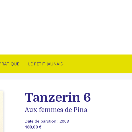
PRATIQUE
LE PETIT JAUNAIS
CT
ARTISTES ÉDITÉS
SON & CONDITIONS
NANCY SULMONT
Tanzerin 6
TE
LITHOTAKE
ITION
IRE
Aux femmes de Pina
BONNES AFFAIRES
ITÉS
Date de parution :
2008
ARCHIVES
180,00 €