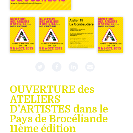
OUVERTURE des
ATELIERS
D’ARTISTES dans le
Pays de Brocéliande
11ème édition