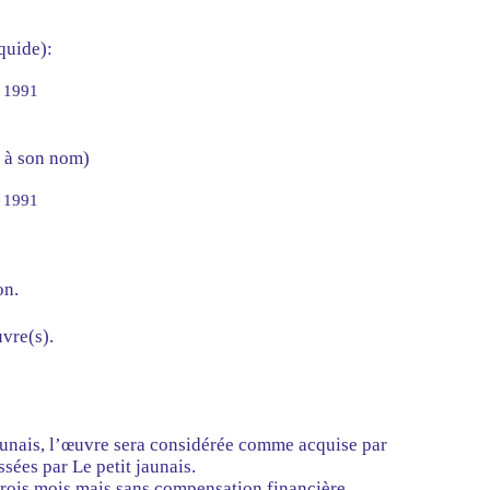
quide):
t 1991
e à son nom)
t 1991
on.
vre(s).
jaunais, l’œuvre sera considérée comme acquise par
ssées par Le petit jaunais.
trois mois mais sans compensation financière.