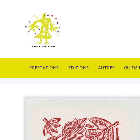
PRESTATIONS
EDITIONS
AUTRES
GUIDE 
IMPRIMERIE EN
ESTAMPES
PIÈCES UNIQUES
CONTA
LITHOGRAPHIE
LIVRES D’ARTISTES
OUTILS
LIVRAI
FORMATION
LITHOGRAPHIQUES
DE VEN
PROFESSIONNELLE
PUBLICATION
MOBILIERS D’EXPOS
GLOSSA
ATELIERS PÉDAGOGIQUES
ACTUAL
CONCEPTION GRAPHIQUE
CONCEPTION