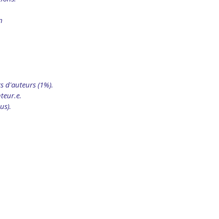
m
s d'auteurs (1%).
teur.e.
us).