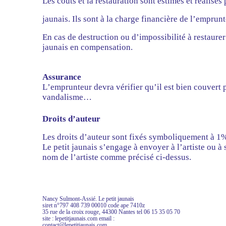
Les coûts et la restauration sont estimés et réalisés 
jaunais. Ils sont à la charge financière de l’emprun
En cas de destruction ou d’impossibilité à restaurer
jaunais en compensation.
Assurance
L’emprunteur devra vérifier qu’il est bien couvert 
vandalisme…
Droits d’auteur
Les droits d’auteur sont fixés symboliquement à 1
Le petit jaunais s’engage à envoyer à l’artiste ou à
nom de l’artiste comme précisé ci-dessus.
Nancy Sulmont-Assié. Le petit jaunais
siret n°797 408 739 00010 code ape 7410z
35 rue de la croix rouge, 44300 Nantes tel 06 15 35 05 70
site : lepetitjaunais.com email :
contact@lepetitjaunais.com