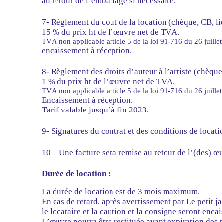
au retour de l’emballage si nécessaire.
7- Règlement du cout de la location (chèque, CB, li
15 % du prix ht de l’œuvre net de TVA.
TVA non applicable article 5 de la loi 91-716 du 26 juille
encaissement à réception.
8- Règlement des droits d’auteur à l’artiste (chèqu
1 % du prix ht de l’œuvre net de TVA.
TVA non applicable article 5 de la loi 91-716 du 26 juille
Encaissement à réception.
Tarif valable jusqu’à fin 2023.
9- Signatures du contrat et des conditions de locati
10 – Une facture sera remise au retour de l’(des) œu
Durée de location :
La durée de location est de 3 mois maximum.
En cas de retard, après avertissement par Le petit 
le locataire et la caution et la consigne seront encai
L’œuvre pourra être restituée avant expiration des 