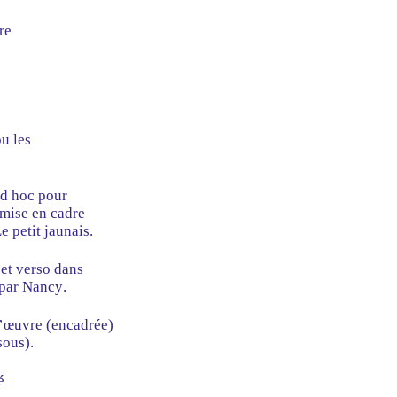
re
u les
ad hoc pour
a mise en cadre
 petit jaunais.
 et verso dans
 par Nancy.
l’œuvre (encadrée)
sous).
é