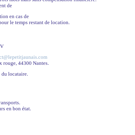
ent de
tion en cas de
pour le temps restant de location.
DV
ct@lepetitjaunais.com
oix rouge, 44300 Nantes.
 du locataire.
ransports.
rs en bon état.