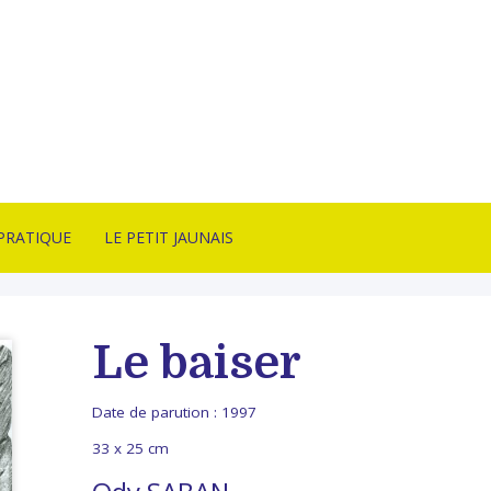
PRATIQUE
LE PETIT JAUNAIS
CT
ARTISTES ÉDITÉS
SON & CONDITIONS
NANCY SULMONT
Le baiser
TE
LITHOTAKE
ITION
IRE
Date de parution :
1997
BONNES AFFAIRES
ITÉS
33 x 25 cm
ARCHIVES