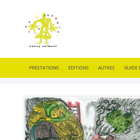
PRESTATIONS
EDITIONS
AUTRES
GUIDE 
IMPRIMERIE EN
ESTAMPES
PIÈCES UNIQUES
CONTA
LITHOGRAPHIE
LIVRES D’ARTISTES
OUTILS
LIVRAI
FORMATION
LITHOGRAPHIQUES
DE VEN
PROFESSIONNELLE
PUBLICATION
MOBILIERS D’EXPOS
GLOSSA
ATELIERS PÉDAGOGIQUES
ACTUAL
CONCEPTION GRAPHIQUE
CONCEPTION