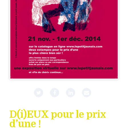
D(i)EUX pour le prix
d’une !