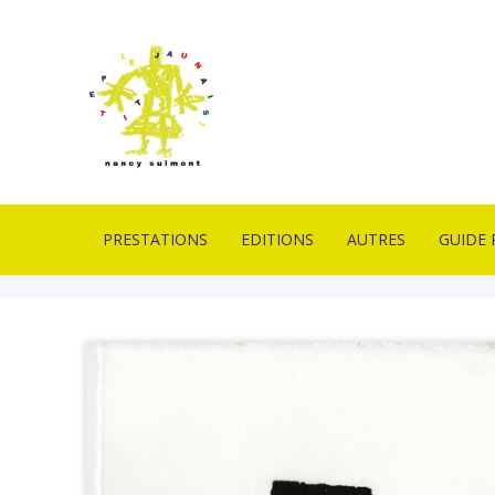
PRESTATIONS
EDITIONS
AUTRES
GUIDE 
IMPRIMERIE EN
ESTAMPES
PIÈCES UNIQUES
CONTA
LITHOGRAPHIE
LIVRES D’ARTISTES
OUTILS
LIVRAI
FORMATION
LITHOGRAPHIQUES
DE VEN
PROFESSIONNELLE
PUBLICATION
MOBILIERS D’EXPOS
GLOSSA
ATELIERS PÉDAGOGIQUES
ACTUAL
CONCEPTION GRAPHIQUE
CONCEPTION