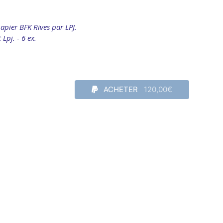
apier BFK Rives par LPJ.
Lpj. - 6 ex.
ACHETER
120,00€