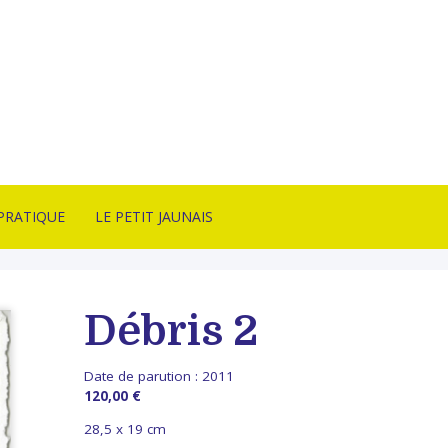
PRATIQUE
LE PETIT JAUNAIS
CT
ARTISTES ÉDITÉS
SON & CONDITIONS
NANCY SULMONT
Débris 2
TE
LITHOTAKE
ITION
IRE
Date de parution :
2011
BONNES AFFAIRES
ITÉS
120,00 €
ARCHIVES
28,5 x 19 cm