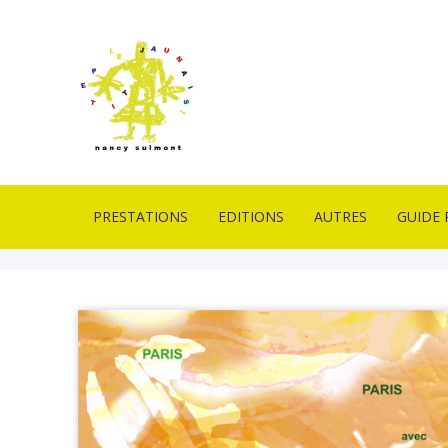
PRESTATIONS
EDITIONS
AUTRES
GUIDE 
IMPRIMERIE EN
ESTAMPES
PIÈCES UNIQUES
CONTA
LITHOGRAPHIE
LIVRES D’ARTISTES
OUTILS
LIVRAI
FORMATION
LITHOGRAPHIQUES
DE VEN
PROFESSIONNELLE
PUBLICATION
MOBILIERS D’EXPOS
GLOSSA
ATELIERS PÉDAGOGIQUES
ACTUAL
CONCEPTION GRAPHIQUE
CONCEPTION