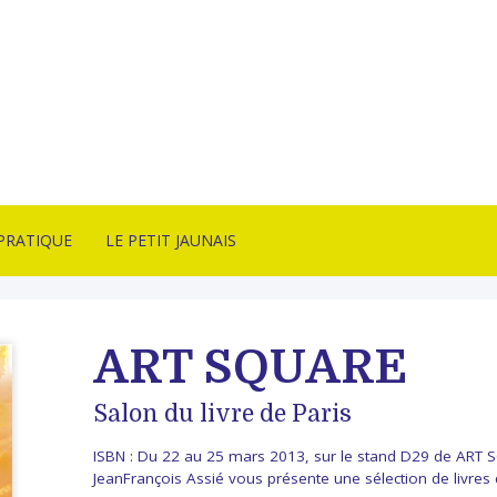
PRATIQUE
LE PETIT JAUNAIS
CT
ARTISTES ÉDITÉS
SON & CONDITIONS
NANCY SULMONT
ART SQUARE
TE
LITHOTAKE
ITION
IRE
Salon du livre de Paris
BONNES AFFAIRES
ITÉS
ISBN : Du 22 au 25 mars 2013, sur le stand D29 de ART S
ARCHIVES
JeanFrançois Assié vous présente une sélection de livres d'