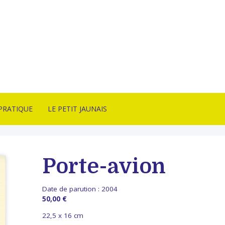
PRATIQUE
LE PETIT JAUNAIS
CT
ARTISTES ÉDITÉS
SON & CONDITIONS
NANCY SULMONT
Porte-avion
TE
LITHOTAKE
ITION
IRE
Date de parution :
2004
BONNES AFFAIRES
ITÉS
50,00 €
ARCHIVES
22,5 x 16 cm