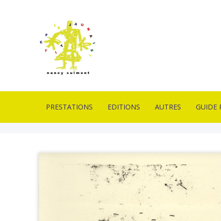
PRESTATIONS
EDITIONS
AUTRES
GUIDE 
IMPRIMERIE EN
ESTAMPES
PIÈCES UNIQUES
CONTA
LITHOGRAPHIE
LIVRES D’ARTISTES
OUTILS
LIVRAI
FORMATION
LITHOGRAPHIQUES
DE VEN
PROFESSIONNELLE
PUBLICATION
MOBILIERS D’EXPOS
GLOSSA
ATELIERS PÉDAGOGIQUES
ACTUAL
CONCEPTION GRAPHIQUE
CONCEPTION