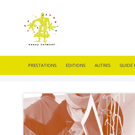
PRESTATIONS
EDITIONS
AUTRES
GUIDE 
IMPRIMERIE EN
ESTAMPES
PIÈCES UNIQUES
CONTA
LITHOGRAPHIE
LIVRES D’ARTISTES
OUTILS
LIVRAI
FORMATION
LITHOGRAPHIQUES
DE VEN
PROFESSIONNELLE
PUBLICATION
MOBILIERS D’EXPOS
GLOSSA
ATELIERS PÉDAGOGIQUES
ACTUAL
CONCEPTION GRAPHIQUE
CONCEPTION