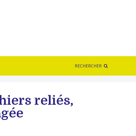
RECHERCHER
ers reliés,
agée